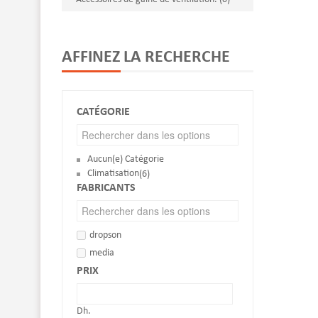
© Free
Joomla! 3 Modules
- by
VinaGecko.com
AFFINEZ LA RECHERCHE
CATÉGORIE
Aucun(e) Catégorie
Climatisation
(6)
FABRICANTS
dropson
media
PRIX
Dh.