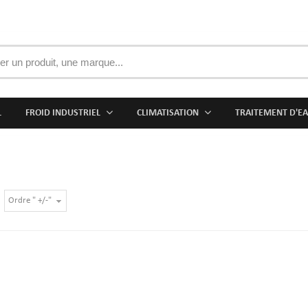
L
FROID INDUSTRIEL
CLIMATISATION
TRAITEMENT D'E
Ordre " +/-"