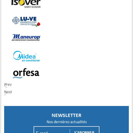
Prev
Next
© Free
Joomla! 3 Modules
- by
VinaGecko.com
NEWSLETTER
Nos dernières actualités