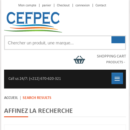
Mon compte
panier
Checkout
connexion
Contact
SHOPPING CART
PRODUCTS
-
≡
Call us 24/7: (+212) 670-620-321
ACCUEIL
SEARCH RESULTS
AFFINEZ LA RECHERCHE