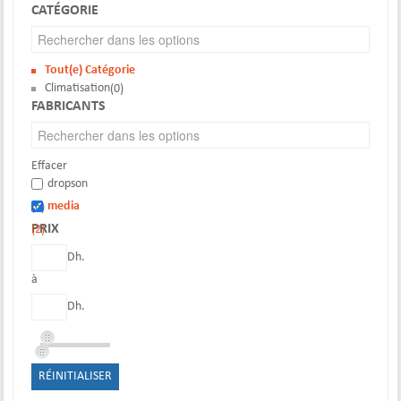
CATÉGORIE
Tout(e) Catégorie
Climatisation
(0)
FABRICANTS
Effacer
dropson
media
(6)
PRIX
(2)
Dh.
à
Dh.
RÉINITIALISER